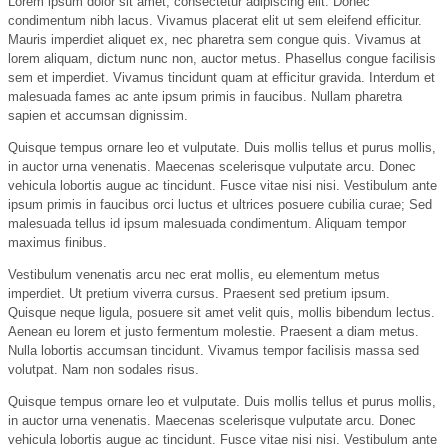
Lorem ipsum dolor sit amet, consectetur adipiscing elit. Donec
condimentum nibh lacus. Vivamus placerat elit ut sem eleifend efficitur.
Mauris imperdiet aliquet ex, nec pharetra sem congue quis. Vivamus at
lorem aliquam, dictum nunc non, auctor metus. Phasellus congue facilisis
sem et imperdiet. Vivamus tincidunt quam at efficitur gravida. Interdum et
malesuada fames ac ante ipsum primis in faucibus. Nullam pharetra
sapien et accumsan dignissim.
Quisque tempus ornare leo et vulputate. Duis mollis tellus et purus mollis,
in auctor urna venenatis. Maecenas scelerisque vulputate arcu. Donec
vehicula lobortis augue ac tincidunt. Fusce vitae nisi nisi. Vestibulum ante
ipsum primis in faucibus orci luctus et ultrices posuere cubilia curae; Sed
malesuada tellus id ipsum malesuada condimentum. Aliquam tempor
maximus finibus.
Vestibulum venenatis arcu nec erat mollis, eu elementum metus
imperdiet. Ut pretium viverra cursus. Praesent sed pretium ipsum.
Quisque neque ligula, posuere sit amet velit quis, mollis bibendum lectus.
Aenean eu lorem et justo fermentum molestie. Praesent a diam metus.
Nulla lobortis accumsan tincidunt. Vivamus tempor facilisis massa sed
volutpat. Nam non sodales risus.
Quisque tempus ornare leo et vulputate. Duis mollis tellus et purus mollis,
in auctor urna venenatis. Maecenas scelerisque vulputate arcu. Donec
vehicula lobortis augue ac tincidunt. Fusce vitae nisi nisi. Vestibulum ante