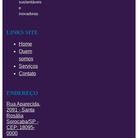
sustentáveis
e
inovadoras.
LINKS SITE
Home
Quem
somos
Serviços
Contato
ENDEREÇO
Rua Aparecida,
2091 - Santa
Rosália
Sorocaba/SP -
CEP: 18095-
0000