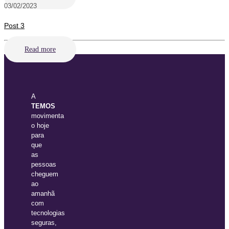
03/02/2023
Post 3
Read more
A
TEMOS
movimenta
o hoje
para
que
as
pessoas
cheguem
ao
amanhã
com
tecnologias
seguras,