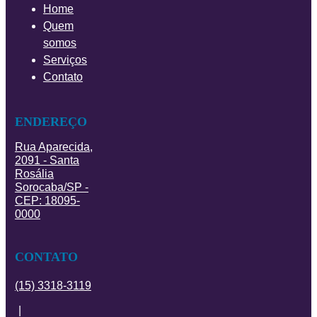
Home
Quem
somos
Serviços
Contato
ENDEREÇO
Rua Aparecida,
2091 - Santa
Rosália
Sorocaba/SP -
CEP: 18095-
0000
CONTATO
(15) 3318-3119
|